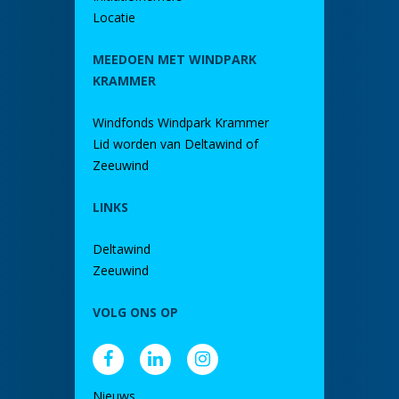
Locatie
MEEDOEN MET WINDPARK
KRAMMER
Windfonds Windpark Krammer
Lid worden van Deltawind of
Zeeuwind
LINKS
Deltawind
Zeeuwind
VOLG ONS OP
Nieuws