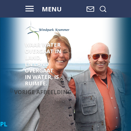
MENU
WAAR WATER
OVERGAAT IN
LAND,
EN LAND
OVERGAAT
IN WATER, IS
RUIMTE.
VORIGE AFBEELDING
PL