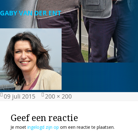
GABY VAN DER ENT
Geplaatst
Volledige
09 juli 2015
200 × 200
op
grootte
Geef een reactie
Je moet
ingelogd zijn op
om een reactie te plaatsen.