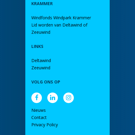
KRAMMER
Windfonds Windpark Krammer
Lid worden van Deltawind of
Zeeuwind
LINKS
Deltawind
Zeeuwind
VOLG ONS OP
Nieuws
Contact
Privacy Policy