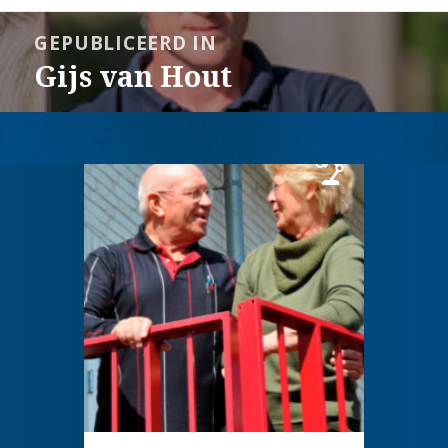
Bericht
GEPUBLICEERD IN
navigatie
Gijs van Hout