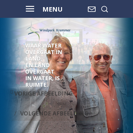
MENU
WAAR WATER
OVERGAAT IN
LAND,
EN LAND
OVERGAAT
IN WATER, IS
RUIMTE.
VORIGE AFBEELDING
VOLGENDE AFBEELDING