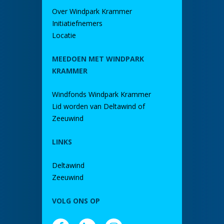
Over Windpark Krammer
Initiatiefnemers
Locatie
MEEDOEN MET WINDPARK
KRAMMER
Windfonds Windpark Krammer
Lid worden van Deltawind of
Zeeuwind
LINKS
Deltawind
Zeeuwind
VOLG ONS OP