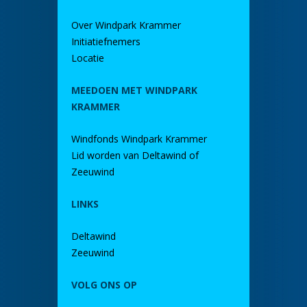
Over Windpark Krammer
Initiatiefnemers
Locatie
MEEDOEN MET WINDPARK
KRAMMER
Windfonds Windpark Krammer
Lid worden van Deltawind of
Zeeuwind
LINKS
Deltawind
Zeeuwind
VOLG ONS OP