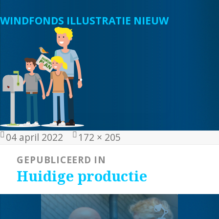
WINDFONDS ILLUSTRATIE NIEUW
Geplaatst
Volledige
04 april 2022
172 × 205
op
grootte
Bericht
GEPUBLICEERD IN
navigatie
Huidige productie