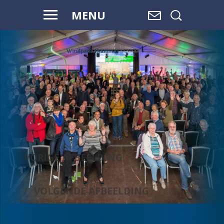
MENU
VOOR HAAR
EN ONZE
TOEKOMST
VORIGE AFBEELDING
VOLGENDE AFBEELDING