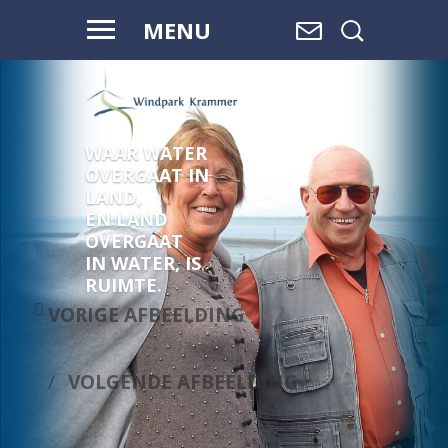
MENU
WAAR WATER
OVERGAAT IN
LAND,
EN LAND
OVERGAAT
IN WATER, IS
RUIMTE.
VORIGE AFBEELDING
VOLGENDE AFBEELDING