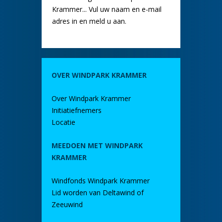
Krammer... Vul uw naam en e-mail
adres in en meld u aan.
OVER WINDPARK KRAMMER
Over Windpark Krammer
Initiatiefnemers
Locatie
MEEDOEN MET WINDPARK
KRAMMER
Windfonds Windpark Krammer
Lid worden van Deltawind of
Zeeuwind