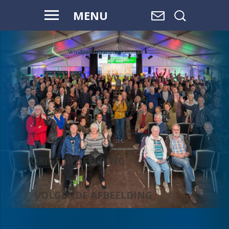
MENU
VOOR HAAR
EN ONZE
TOEKOMST
VORIGE AFBEELDING
VOLGENDE AFBEELDING