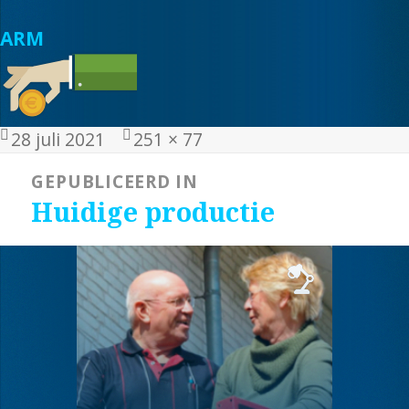
ARM
Geplaatst
Volledige
28 juli 2021
251 × 77
op
grootte
Bericht
GEPUBLICEERD IN
navigatie
Huidige productie