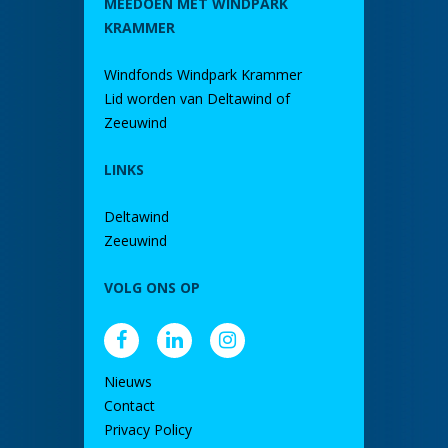
MEEDOEN MET WINDPARK
KRAMMER
Windfonds Windpark Krammer
Lid worden van Deltawind of
Zeeuwind
LINKS
Deltawind
Zeeuwind
VOLG ONS OP
Nieuws
Contact
Privacy Policy