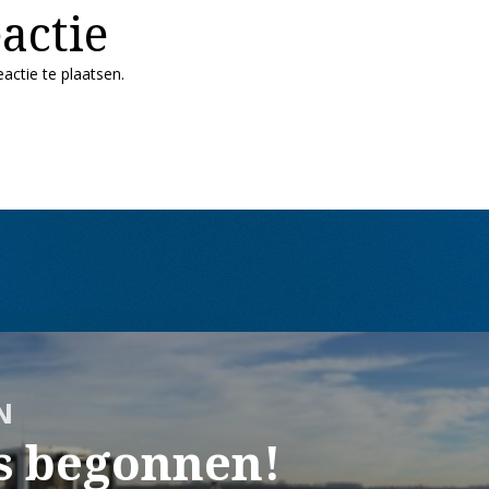
actie
actie te plaatsen.
N
s begonnen!