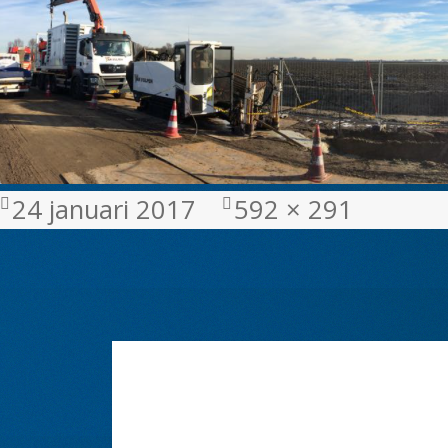
Geplaatst
Volledige
24 januari 2017
592 × 291
op
grootte