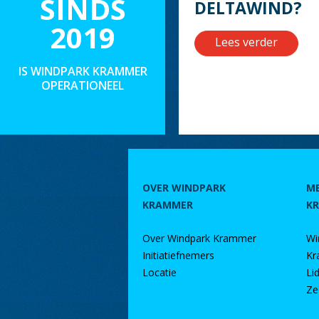
SINDS
DELTAWIND?
2019
Lees verder
IS WINDPARK KRAMMER
OPERATIONEEL
OVER WINDPARK
M
KRAMMER
K
Over Windpark Krammer
Wi
Initiatiefnemers
Kr
Locatie
Li
Ze