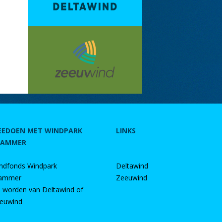
EEDOEN MET WINDPARK
LINKS
RAMMER
ndfonds Windpark
Deltawind
ammer
Zeeuwind
d worden van Deltawind of
euwind