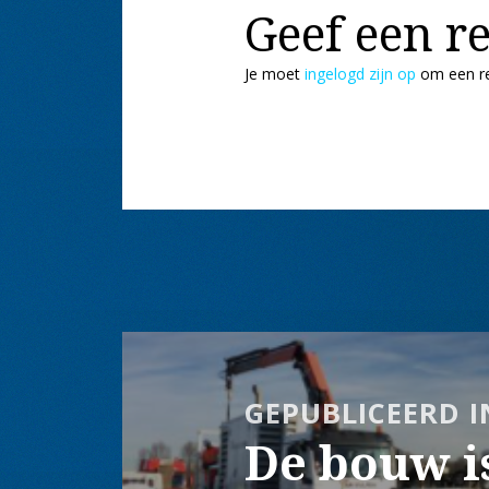
Geef een re
Je moet
ingelogd zijn op
om een re
Bericht
navigatie
GEPUBLICEERD I
De bouw i