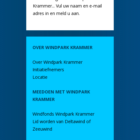
Krammer... Vul uw naam en e-mail
adres in en meld u aan.
OVER WINDPARK KRAMMER
Over Windpark Krammer
Initiatiefnemers
Locatie
MEEDOEN MET WINDPARK
KRAMMER
Windfonds Windpark Krammer
Lid worden van Deltawind of
Zeeuwind