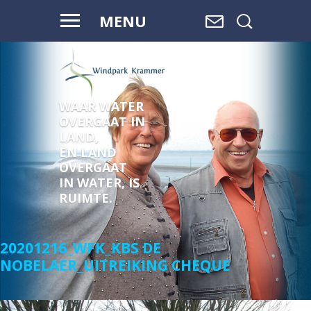
MENU
WAAR WATER
OVERGAAT IN
LAND,
EN LAND
OVERGAAT
IN WATER, IS
RUIMTE.
20201216_WFK_KBS DE
NOBELAER_UITREIKING CHEQUE