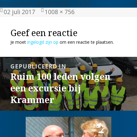
Groepsfoto tijdvak 15.00 – 17.30
Geplaatst
Volledige
02 juli 2017
1008 × 756
op
grootte
Geef een reactie
Je moet
ingelogd zijn op
om een reactie te plaatsen.
Bericht
GEPUBLICEERD IN
navigatie
Ruim 100 leden volgen
een excursie bij
Krammer