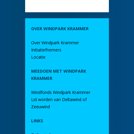
OVER WINDPARK KRAMMER
Over Windpark Krammer
Initiatiefnemers
Locatie
MEEDOEN MET WINDPARK
KRAMMER
Windfonds Windpark Krammer
Lid worden van Deltawind of
Zeeuwind
LINKS