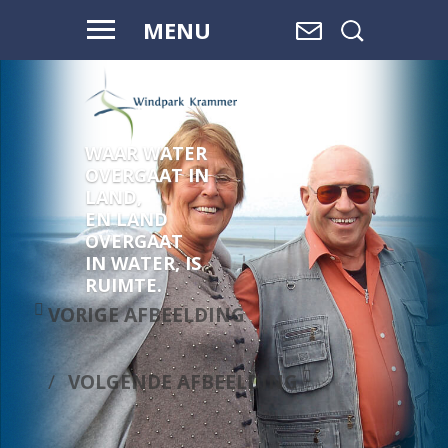
MENU
WAAR WATER
OVERGAAT IN
LAND,
EN LAND
OVERGAAT
IN WATER, IS
RUIMTE.
VORIGE AFBEELDING
VOLGENDE AFBEELDING