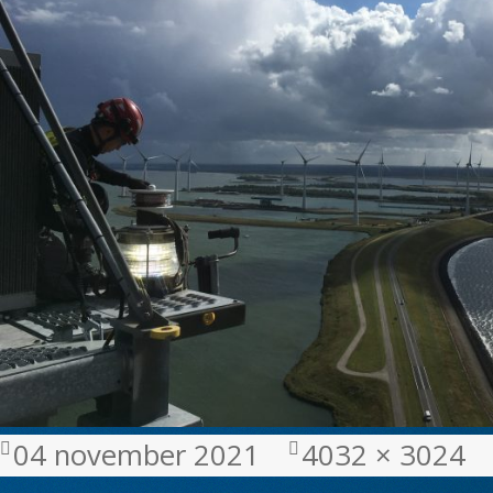
Geplaatst
Volledige
04 november 2021
4032 × 3024