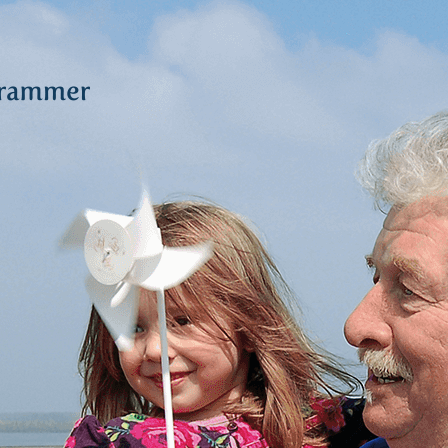
R
N LAND,
ERGAAT
S RUIMTE.
Deltawind