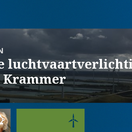
N
e luchtvaartverlicht
 Krammer