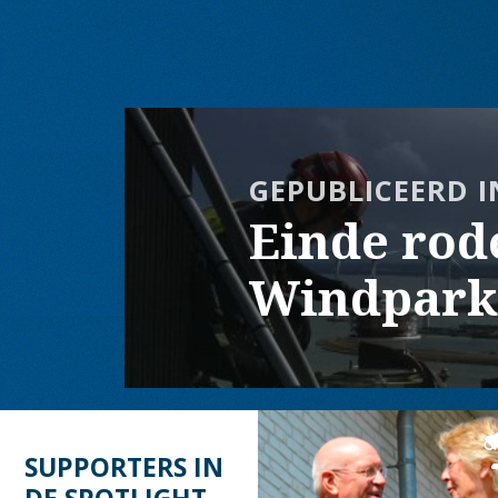
op
grootte
Bericht
navigatie
GEPUBLICEERD I
Einde rod
Windpark
SUPPORTERS IN