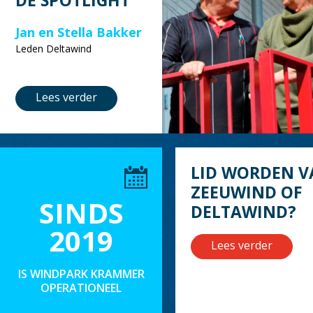
DE SPOTLIGHT
Jan en Stella Bakker
Leden Deltawind
Lees verder
LID WORDEN V
ZEEUWIND OF
SINDS
DELTAWIND?
2019
Lees verder
IS WINDPARK KRAMMER
OPERATIONEEL