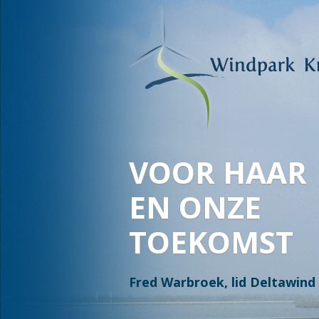
WAAR WATE
OVERGAAT I
EN LAND OV
IN WATER, I
Jan en Stella Bakker, Leden 