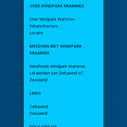
OVER WINDPARK KRAMMER
Over Windpark Krammer
Initiatiefnemers
Locatie
MEEDOEN MET WINDPARK
KRAMMER
Windfonds Windpark Krammer
Lid worden van Deltawind of
Zeeuwind
LINKS
Deltawind
Zeeuwind
VOLG ONS OP