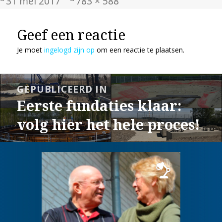
Geplaatst
Volledige
31 mei 2017
783 × 588
op
grootte
Geef een reactie
Je moet
ingelogd zijn op
om een reactie te plaatsen.
Bericht
GEPUBLICEERD IN
navigatie
Eerste fundaties klaar:
volg hier het hele proces!