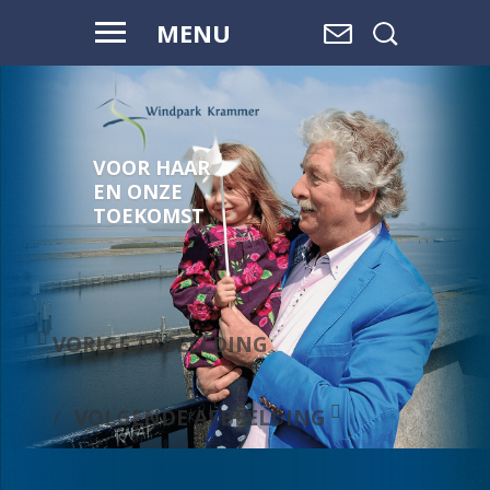
MENU
VOOR HAAR
EN ONZE
TOEKOMST
VORIGE AFBEELDING
VOLGENDE AFBEELDING