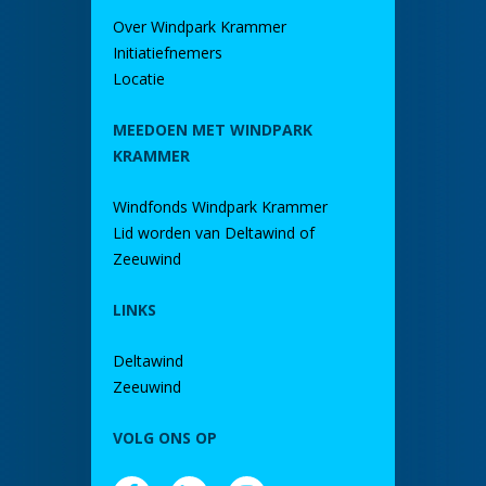
Over Windpark Krammer
Initiatiefnemers
Locatie
MEEDOEN MET WINDPARK
KRAMMER
Windfonds Windpark Krammer
Lid worden van Deltawind of
Zeeuwind
LINKS
Deltawind
Zeeuwind
VOLG ONS OP