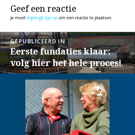
Geef een reactie
Je moet
ingelogd zijn op
om een reactie te plaatsen.
Bericht
GEPUBLICEERD IN
navigatie
Eerste fundaties klaar:
volg hier het hele proces!