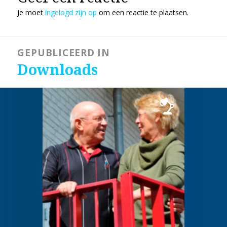
Je moet
ingelogd zijn op
om een reactie te plaatsen.
Bericht
GEPUBLICEERD IN
navigatie
Downloads