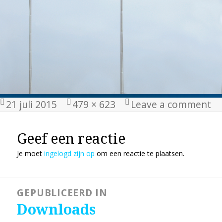
Geplaatst
Volledige
21 juli 2015
479 × 623
Leave a comment
op
grootte
Geef een reactie
Je moet
ingelogd zijn op
om een reactie te plaatsen.
Bericht
GEPUBLICEERD IN
navigatie
Downloads