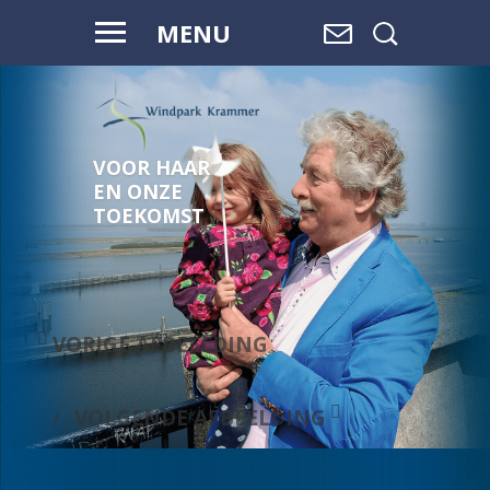
MENU
VOOR HAAR
EN ONZE
TOEKOMST
VORIGE AFBEELDING
VOLGENDE AFBEELDING