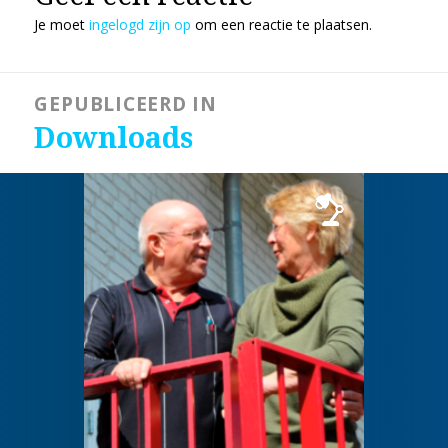
Je moet
ingelogd zijn op
om een reactie te plaatsen.
Bericht
GEPUBLICEERD IN
navigatie
Downloads