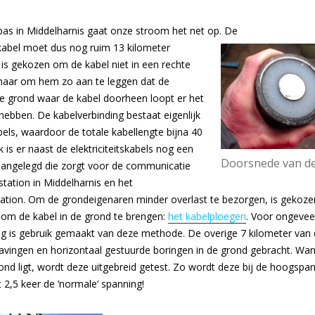
as in Middelharnis gaat onze stroom het net op. De
abel moet dus nog ruim 13 kilometer
 is gekozen om de kabel niet in een rechte
, maar om hem zo aan te leggen dat de
e grond waar de kabel doorheen loopt er het
hebben. De kabelverbinding bestaat eigenlijk
abels, waardoor de totale kabellengte bijna 40
k is er naast de elektriciteitskabels nog een
Doorsnede van de
aangelegd die zorgt voor de communicatie
tation in Middelharnis en het
ation. Om de grondeigenaren minder overlast te bezorgen, is gekoze
 om de kabel in de grond te brengen:
het kabelploegen
. Voor ongevee
ng is gebruik gemaakt van deze methode. De overige 7 kilometer van d
vingen en horizontaal gestuurde boringen in de grond gebracht. Wan
rond ligt, wordt deze uitgebreid getest. Zo wordt deze bij de hoogsp
t 2,5 keer de ‘normale’ spanning!