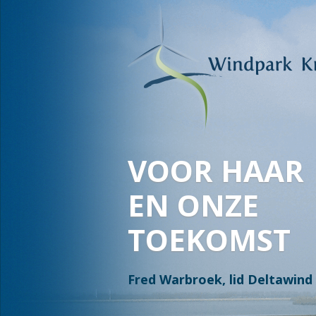
VOOR HAAR
EN ONZE
TOEKOMST
Fred Warbroek, lid Deltawind