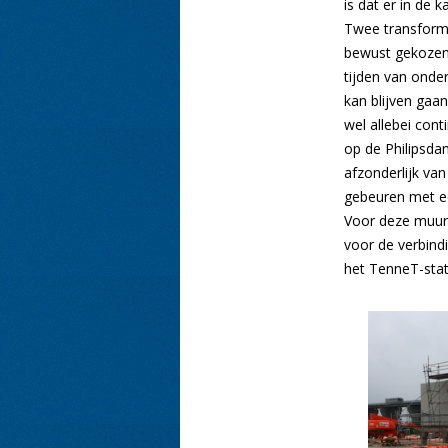
is dat er in de 
Twee transforma
bewust gekozen 
tijden van onde
kan blijven gaan
wel allebei cont
op de Philipsda
afzonderlijk va
gebeuren met e
Voor deze muur 
voor de verbind
het TenneT-stat