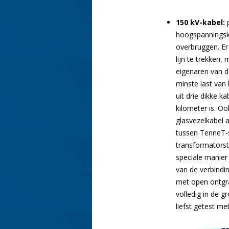
150 kV-kabel:
p
hoogspanningsk
overbruggen. Er
lijn te trekken
eigenaren van d
minste last van 
uit drie dikke k
kilometer is. Oo
glasvezelkabel 
tussen TenneT-s
transformatorst
speciale manier
van de verbindi
met open ontgra
volledig in de g
liefst getest me