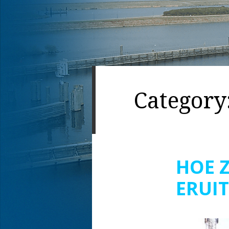
Category
HOE Z
ERUIT