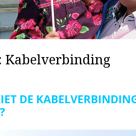
:
Kabelverbinding
IET DE KABELVERBINDIN
?