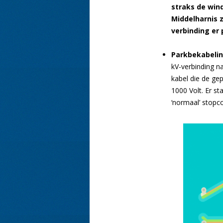
straks de win
Middelharnis z
verbinding er p
Parkbekabeli
kV-verbinding n
kabel die de gep
1000 Volt. Er st
‘normaal’ stopco