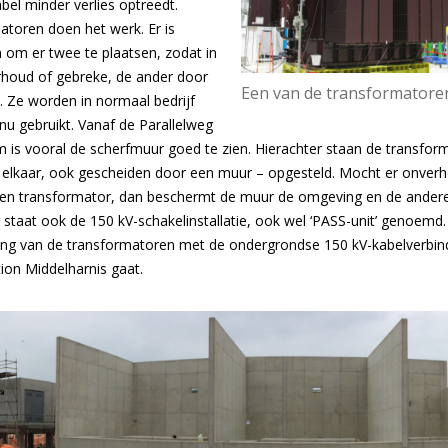
kabel minder verlies optreedt.
toren doen het werk. Er is
om er twee te plaatsen, zodat in
rhoud of gebreke, de ander door
Een van de transformatoren
. Ze worden in normaal bedrijf
inu gebruikt. Vanaf de Parallelweg
m is vooral de scherfmuur goed te zien. Hierachter staan de transfor
n elkaar, ook gescheiden door een muur – opgesteld. Mocht er onverh
en transformator, dan beschermt de muur de omgeving en de andere
staat ook de 150 kV-schakelinstallatie, ook wel ‘PASS-unit’ genoemd
ing van de transformatoren met de ondergrondse 150 kV-kabelverbindi
ion Middelharnis gaat.