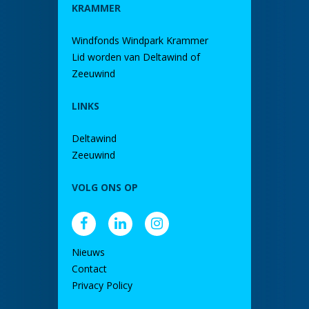
KRAMMER
Windfonds Windpark Krammer
Lid worden van Deltawind of
Zeeuwind
LINKS
Deltawind
Zeeuwind
VOLG ONS OP
Nieuws
Contact
Privacy Policy