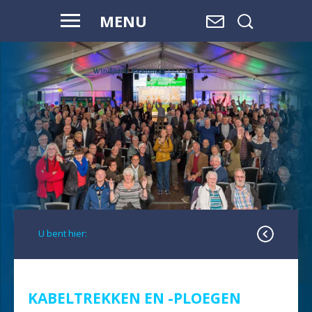
MENU
VOOR HAAR
EN ONZE
TOEKOMST
U bent hier:
KABELTREKKEN EN -PLOEGEN