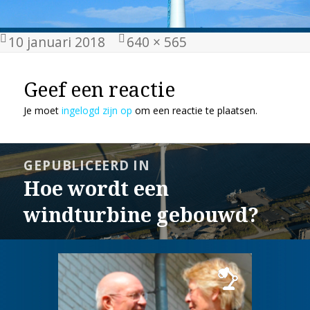
Geplaatst
Volledige
10 januari 2018
640 × 565
op
grootte
Geef een reactie
Je moet
ingelogd zijn op
om een reactie te plaatsen.
Bericht
GEPUBLICEERD IN
navigatie
Hoe wordt een
windturbine gebouwd?