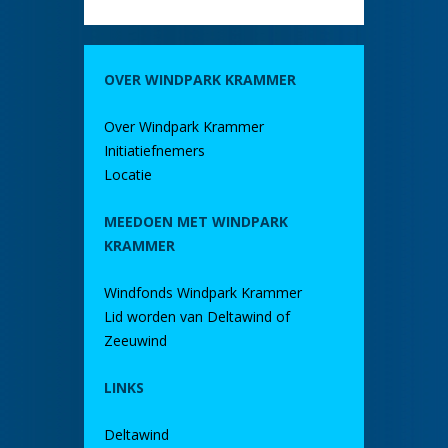
OVER WINDPARK KRAMMER
Over Windpark Krammer
Initiatiefnemers
Locatie
MEEDOEN MET WINDPARK
KRAMMER
Windfonds Windpark Krammer
Lid worden van Deltawind of
Zeeuwind
LINKS
Deltawind