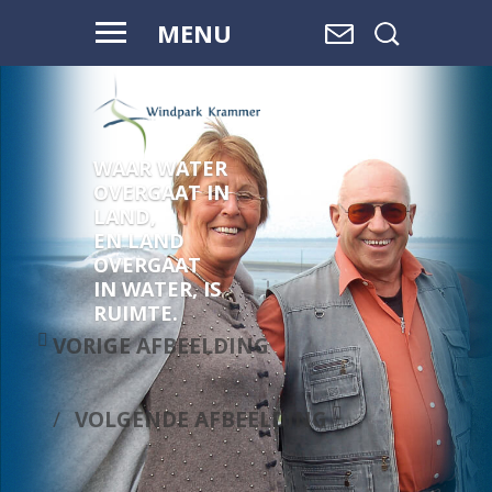
MENU
WAAR WATER
OVERGAAT IN
LAND,
EN LAND
OVERGAAT
IN WATER, IS
RUIMTE.
VORIGE AFBEELDING
VOLGENDE AFBEELDING