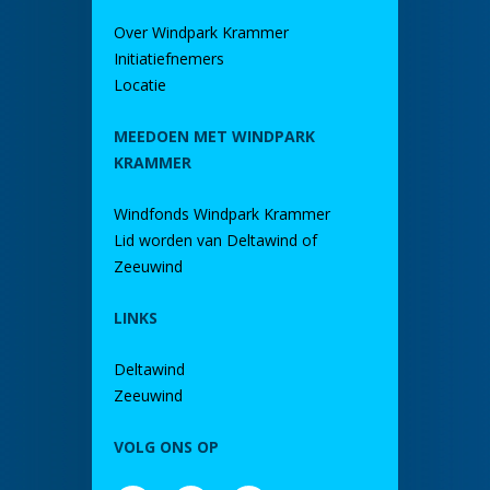
Over Windpark Krammer
Initiatiefnemers
Locatie
MEEDOEN MET WINDPARK
KRAMMER
Windfonds Windpark Krammer
Lid worden van Deltawind of
Zeeuwind
LINKS
Deltawind
Zeeuwind
VOLG ONS OP