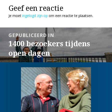
Geef een reactie
Je moet
ingelogd zijn op
om een reactie te plaatsen.
Bericht
GEPUBLICEERD IN
navigatie
1400 bezoekers tijdens
open dagen