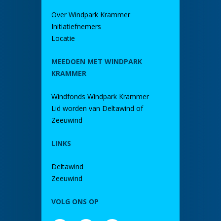
Over Windpark Krammer
Initiatiefnemers
Locatie
MEEDOEN MET WINDPARK
KRAMMER
Windfonds Windpark Krammer
Lid worden van Deltawind of
Zeeuwind
LINKS
Deltawind
Zeeuwind
VOLG ONS OP