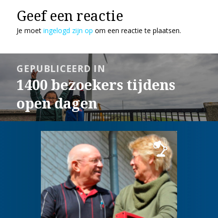
Geef een reactie
Je moet
ingelogd zijn op
om een reactie te plaatsen.
Bericht
GEPUBLICEERD IN
navigatie
1400 bezoekers tijdens
open dagen