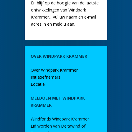
En blijf op de hoogte van de laatste
ontwikkelingen van Windpark
Krammer... Vul uw naam en e-mail
adres in en meld u aan.
OVER WINDPARK KRAMMER
Over Windpark Krammer
Initiatiefnemers
Locatie
MEEDOEN MET WINDPARK
KRAMMER
Windfonds Windpark Krammer
Lid worden van Deltawind of