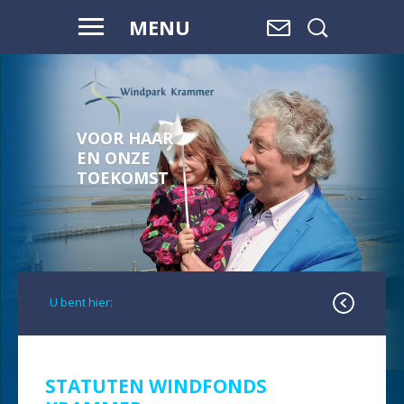
MENU
VOOR HAAR
EN ONZE
TOEKOMST
U bent hier:
STATUTEN WINDFONDS