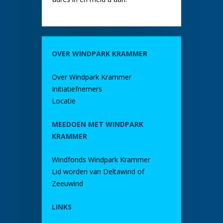
OVER WINDPARK KRAMMER
Over Windpark Krammer
Initiatiefnemers
Locatie
MEEDOEN MET WINDPARK
KRAMMER
Windfonds Windpark Krammer
Lid worden van Deltawind of
Zeeuwind
LINKS