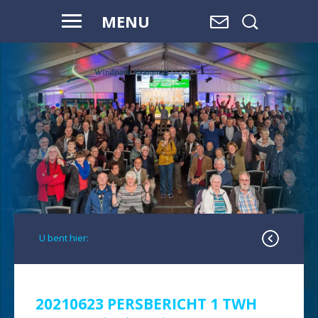
MENU
VOOR HAAR
EN ONZE
TOEKOMST
U bent hier:
20210623 PERSBERICHT 1 TWH