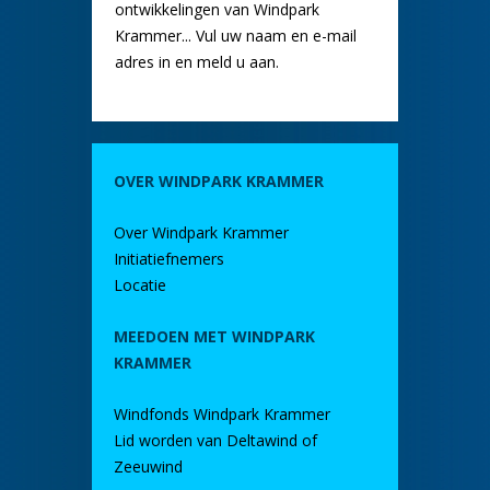
ontwikkelingen van Windpark
Krammer... Vul uw naam en e-mail
adres in en meld u aan.
OVER WINDPARK KRAMMER
Over Windpark Krammer
Initiatiefnemers
Locatie
MEEDOEN MET WINDPARK
KRAMMER
Windfonds Windpark Krammer
Lid worden van Deltawind of
Zeeuwind