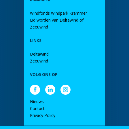
Windfonds Windpark Krammer
Lid worden van Deltawind of
Zeeuwind
LINKS
Deltawind
Zeeuwind
VOLG ONS OP
Nieuws
Contact
Privacy Policy