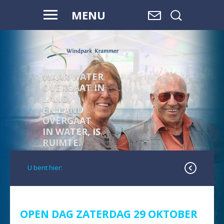
MENU
WAAR WATER
OVERGAAT IN
LAND,
EN LAND
OVERGAAT
IN WATER, IS
RUIMTE.
U bent hier:
OPEN DAG ZATERDAG 29 OKTOBER