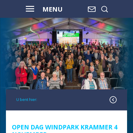
MENU
VOOR HAAR
EN ONZE
TOEKOMST
U bent hier:
OPEN DAG WINDPARK KRAMMER 4