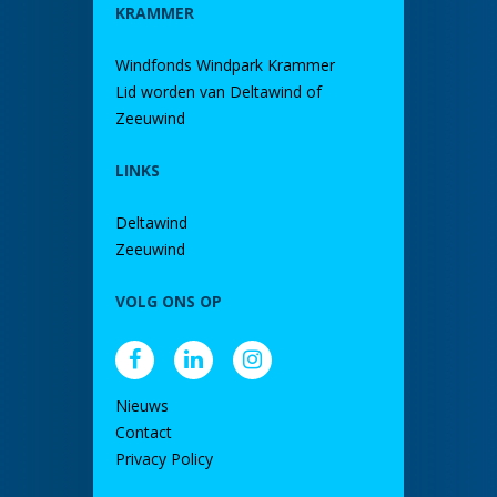
KRAMMER
Windfonds Windpark Krammer
Lid worden van Deltawind of
Zeeuwind
LINKS
Deltawind
Zeeuwind
VOLG ONS OP
Nieuws
Contact
Privacy Policy