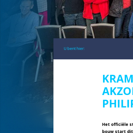
U bent hier:
KRAM
AKZO
PHILI
Het officiële
bouw start di