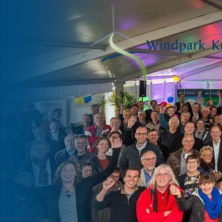
VOOR HAAR
EN ONZE
TOEKOMST
Fred Warbroek, lid Deltawind