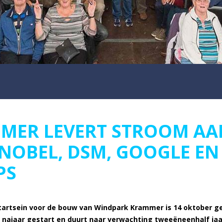
MER LEVERT STROOM AA
NOBEL, DSM, GOOGLE EN
PS
 startsein voor de bouw van Windpark Krammer is 14 oktober g
t najaar gestart en duurt naar verwachting
tweeëneenhalf jaar