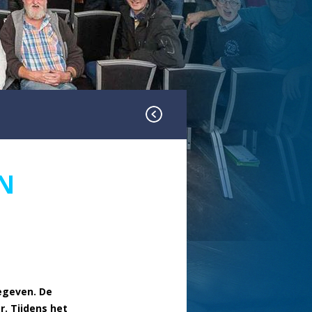
N
egeven. De
. Tijdens het