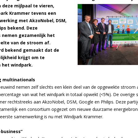
deze mijlpaal te vieren,
ark Krammer tevens een
werking met AkzoNobel, DSM,
lips bekend. Deze
s nemen gezamenlijk het
elte van de stroom af.
rd bekend gemaakt dat de
ijkheid krijgt om te
n het windpark.
 multinationals
euwind nemen zelf slechts een klein deel van de opgewekte stroom af
percentage van wat het windpark in totaal opwekt (<5%). De overige 
er rechtstreeks aan AkzoNobel, DSM, Google en Philips. Deze parti
ezamenlijk een consortium opgezet om nieuwe duurzame energiebron
 eerste samenwerking is nu met Windpark Krammer.
-business”