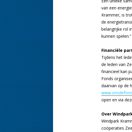
Een unieke same
van een energieb
Krammer, is tr
de energietransit
belangrijke rol 
kunnen spelen.”
Financiële par
Tijdens het led
de leden van Ze
financieel kan p
Fonds organiseert
daarvan op de ho
www.onsdefond
open en via deze
Over Windpar
Windpark Kramme
coöperaties Zee