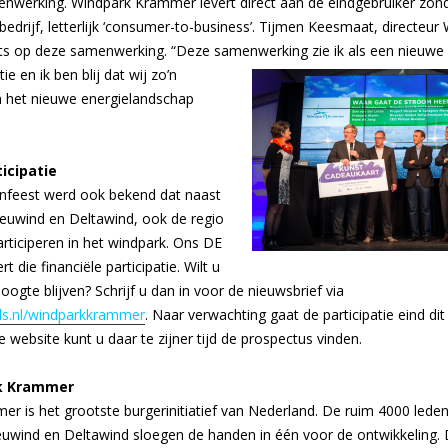
nwerking. Windpark Krammer levert direct aan de eindgebruiker zo
edrijf, letterlijk ‘consumer-to-business’. Tijmen Keesmaat, directeur
ots op deze samenwerking. “Deze samenwerking zie
ik als een nieuwe 
ie en ik ben blij dat wij zo’n
in het nieuwe energielandschap
ticipatie
enfeest werd ook bekend dat naast
euwind en Deltawind, ook de regio
articiperen in het windpark. Ons DE
 die financiële participatie. Wilt u
ogte blijven? Schrijf u dan in voor de nieuwsbrief via
s.nl/windparkkrammer
. Naar verwachting gaat de participatie eind dit
 website kunt u daar te zijner tijd de prospectus vinden.
k Krammer
r is het grootste burgerinitiatief van Nederland. De ruim 4000 leden
uwind en Deltawind sloegen de handen in één voor de ontwikkeling. 