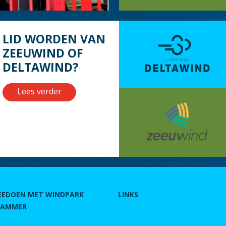
LID WORDEN VAN
ZEEUWIND OF
DELTAWIND?
Lees verder
EEDOEN MET WINDPARK
LINKS
RAMMER