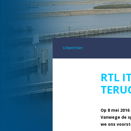
U bent hier:
RTL 
TERU
Op 8 mei 2016
Vanwege de sp
we ons voorst