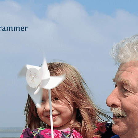
R
N LAND,
ERGAAT
S RUIMTE.
Deltawind