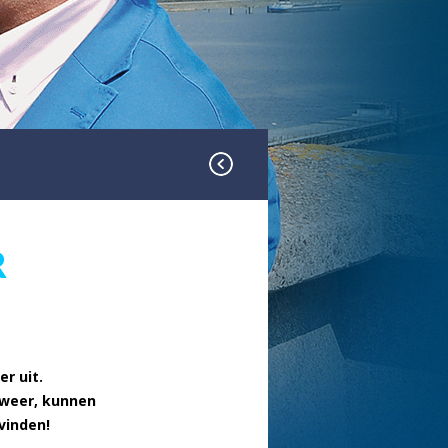
R
r uit.
 weer, kunnen
vinden!