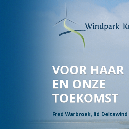
WAAR WATE
OVERGAAT I
EN LAND OV
IN WATER, I
Jan en Stella Bakker, Leden 