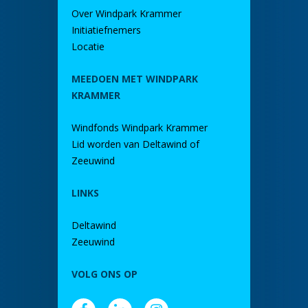
Over Windpark Krammer
Initiatiefnemers
Locatie
MEEDOEN MET WINDPARK
KRAMMER
Windfonds Windpark Krammer
Lid worden van Deltawind of
Zeeuwind
LINKS
Deltawind
Zeeuwind
VOLG ONS OP