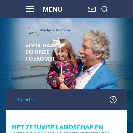
MENU
VOOR HAAR
EN ONZE
TOEKOMST
U bent hier:
HET ZEEUWSE LANDSCHAP EN