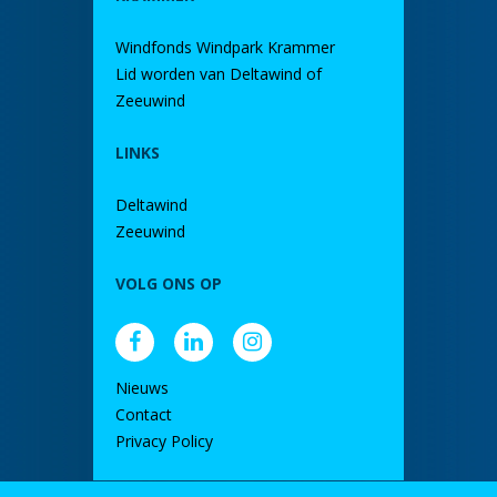
Windfonds Windpark Krammer
Lid worden van Deltawind of
Zeeuwind
LINKS
Deltawind
Zeeuwind
VOLG ONS OP
Nieuws
Contact
Privacy Policy