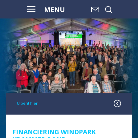
MENU
WAAR WATER
OVERGAAT IN
LAND,
EN LAND
OVERGAAT
IN WATER, IS
RUIMTE.
U bent hier:
FINANCIERING WINDPARK