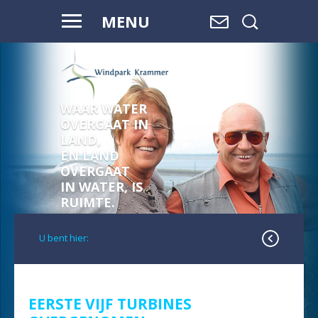
MENU
WAAR WATER
OVERGAAT IN
LAND,
EN LAND
OVERGAAT
IN WATER, IS
RUIMTE.
U bent hier:
EERSTE VIJF TURBINES