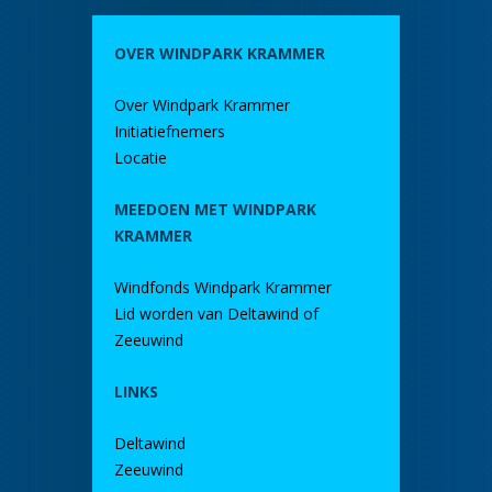
OVER WINDPARK KRAMMER
Over Windpark Krammer
Initiatiefnemers
Locatie
MEEDOEN MET WINDPARK
KRAMMER
Windfonds Windpark Krammer
Lid worden van Deltawind of
Zeeuwind
LINKS
Deltawind
Zeeuwind