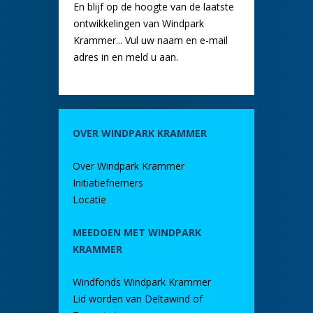
En blijf op de hoogte van de laatste
ontwikkelingen van Windpark
Krammer... Vul uw naam en e-mail
adres in en meld u aan.
OVER WINDPARK KRAMMER
Over Windpark Krammer
Initiatiefnemers
Locatie
MEEDOEN MET WINDPARK
KRAMMER
Windfonds Windpark Krammer
Lid worden van Deltawind of