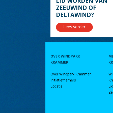
LID WORDEN VAN
ZEEUWIND OF
DELTAWIND?
Lees verder
OVER WINDPARK
M
KRAMMER
K
Over Windpark Krammer
Wi
Initiatiefnemers
Kr
Locatie
Li
Ze