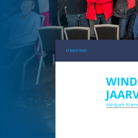
U bent hier:
WIND
JAAR
Windpark-Kramme