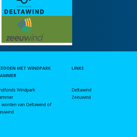
EEDOEN MET WINDPARK
LINKS
RAMMER
ndfonds Windpark
Deltawind
ammer
Zeeuwind
d worden van Deltawind of
euwind