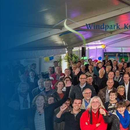
VOOR HAAR
EN ONZE
TOEKOMST
Fred Warbroek, lid Deltawind