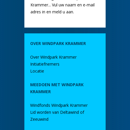
Krammer... Vul uw naam en e-mail
adres in en meld u aan.
OVER WINDPARK KRAMMER
Over Windpark Krammer
Initiatiefnemers
Locatie
MEEDOEN MET WINDPARK
KRAMMER
Windfonds Windpark Krammer
Lid worden van Deltawind of
Zeeuwind