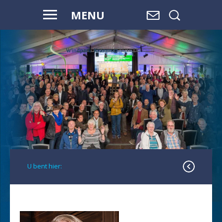
MENU
WAAR WATER
OVERGAAT IN
LAND,
EN LAND
OVERGAAT
IN WATER, IS
RUIMTE.
U bent hier: