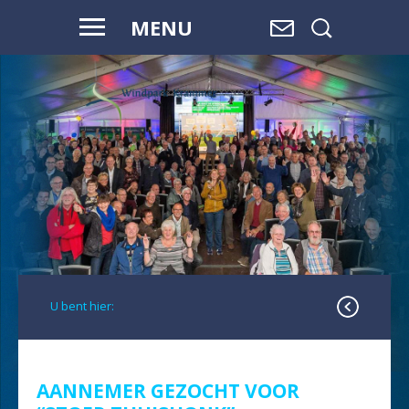
MENU
WAAR WATER
OVERGAAT IN
LAND,
EN LAND
OVERGAAT
IN WATER, IS
RUIMTE.
U bent hier:
AANNEMER GEZOCHT VOOR