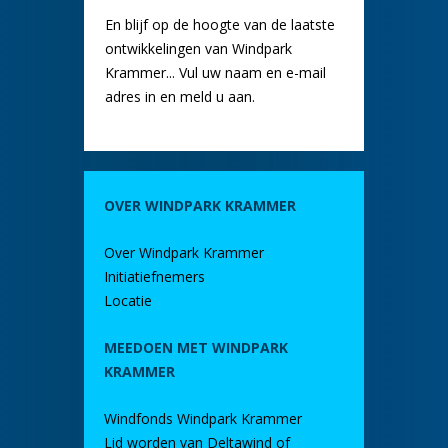
En blijf op de hoogte van de laatste
ontwikkelingen van Windpark
Krammer... Vul uw naam en e-mail
adres in en meld u aan.
OVER WINDPARK KRAMMER
Over Windpark Krammer
Initiatiefnemers
Locatie
MEEDOEN MET WINDPARK
KRAMMER
Windfonds Windpark Krammer
Lid worden van Deltawind of